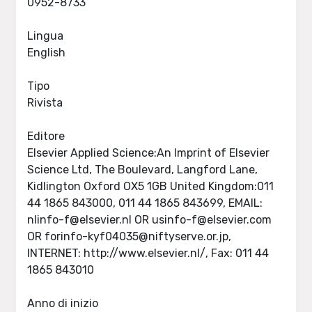
0952-8733
Lingua
English
Tipo
Rivista
Editore
Elsevier Applied Science:An Imprint of Elsevier
Science Ltd, The Boulevard, Langford Lane,
Kidlington Oxford OX5 1GB United Kingdom:011
44 1865 843000, 011 44 1865 843699, EMAIL:
nlinfo-f@elsevier.nl
OR
usinfo-f@elsevier.com
OR
forinfo-kyf04035@niftyserve.or.jp
,
INTERNET: http://www.elsevier.nl/, Fax: 011 44
1865 843010
Anno di inizio