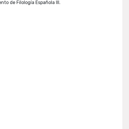
Madrid: Universidad Complutense, Facultad de Ciencias de la Información, Departamento de Filología Española III.