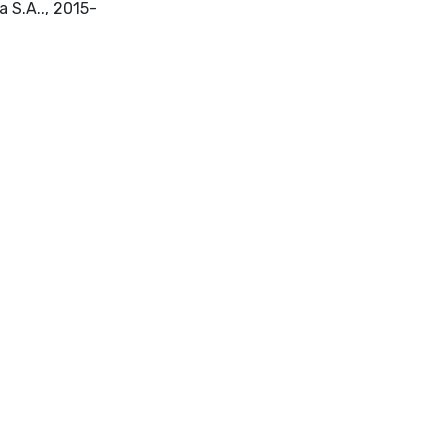
Lausanne : Frontiers Media S.A.., 2015-