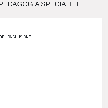
 PEDAGOGIA SPECIALE E
PROCESSI FORMATIVI E SCIENZE DELL'EDUCAZIONE. SEZIONE PEDAGOGIA SPECIALE E DELL'INCLUSIONE