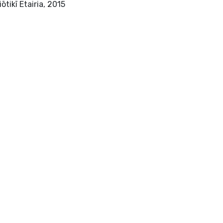
Thessalonikī : Ellīnikī Sīmeiōtikī Etairia, 2015