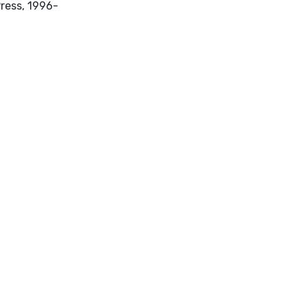
New York, N.Y. : Haworth Press, 1996-