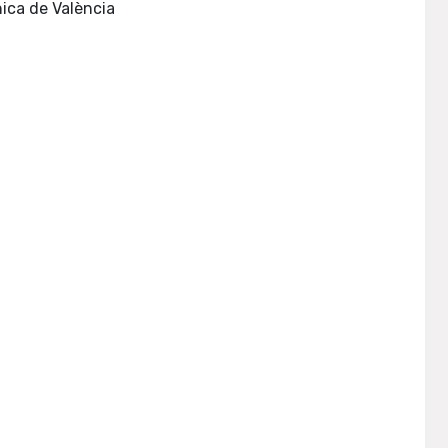
Bologna : Alma mater studiorum Università di Bologna ; València : Universitat Politècnica de València