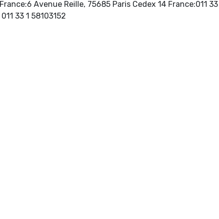
 France:6 Avenue Reille, 75685 Paris Cedex 14 France:011 3
http://www.puf.com, Fax: 011 33 1 58103152