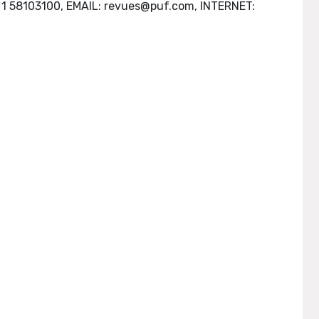
3 1 58103100, EMAIL:
revues@puf.com
, INTERNET: