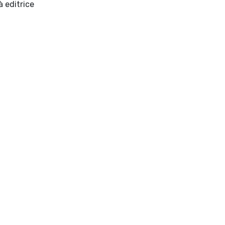
Roma: Sapienza Università editrice