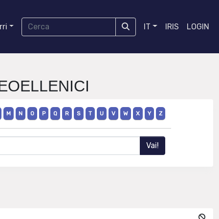
ri
IT
IRIS
LOGIN
NEOELLENICI
M
N
O
P
Q
R
S
T
U
V
W
X
Y
Z