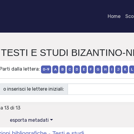
Home
Scor
ie TESTI E STUDI BIZANTINO-
Parti dalla lettera:
0-9
A
B
C
D
E
F
G
H
I
J
K
L
o inserisci le lettere iniziali:
 a 13 di 13
esporta metadati
oni bibliografiche - Testi e studi