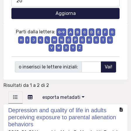
Parti dalla lettera:
0-9
A
B
C
D
E
F
G
H
I
J
K
L
M
N
O
P
Q
R
S
T
U
V
W
X
Y
Z
o inserisci le lettere iniziali:
Risultati da 1 a 2 di 2
esporta metadati
Depression and quality of life in adults
perceiving exposure to parental alienation
behaviors