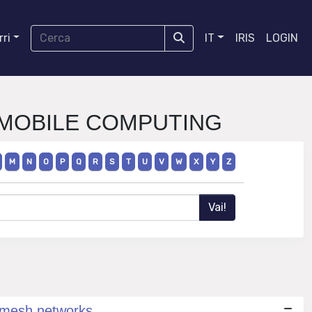
ri
IT
IRIS
LOGIN
D MOBILE COMPUTING
M
N
O
P
Q
R
S
T
U
V
W
X
Y
Z
s mesh networks