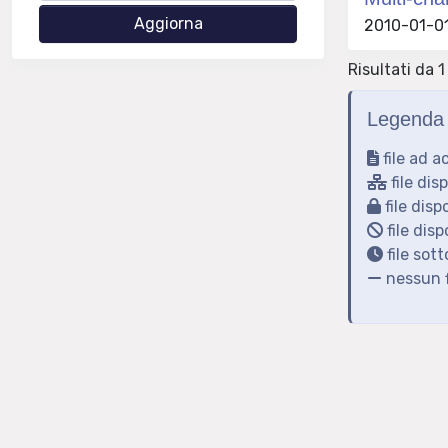
2010-01-01
Risultati da 1 
Legenda 
file ad a
file dis
file disp
file disp
file sot
nessun f