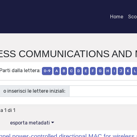
Home
Scor
RELESS COMMUNICATIONS AN
Parti dalla lettera:
0-9
A
B
C
D
E
F
G
H
I
J
K
L
o inserisci le lettere iniziali:
a 1 di 1
esporta metadati
nnel power-controlled directional MAC for wireles