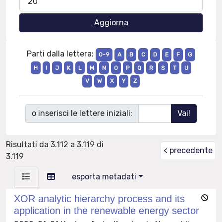
Parti dalla lettera:
0-9
A
B
C
D
E
F
G
H
I
J
K
L
M
N
O
P
Q
R
S
T
U
V
W
X
Y
Z
o inserisci le lettere iniziali:
Risultati da 3.112 a 3.119 di
< precedente
3.119
esporta metadati
XOR analytic hierarchy process and its
application in the renewable energy sector