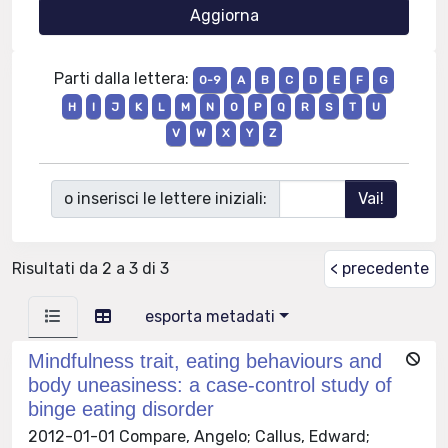
Parti dalla lettera:
0-9
A
B
C
D
E
F
G
H
I
J
K
L
M
N
O
P
Q
R
S
T
U
V
W
X
Y
Z
o inserisci le lettere iniziali:
Risultati da 2 a 3 di 3
< precedente
esporta metadati
Mindfulness trait, eating behaviours and
body uneasiness: a case-control study of
binge eating disorder
2012-01-01 Compare, Angelo; Callus, Edward;