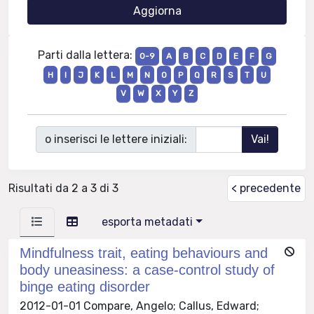
Parti dalla lettera:
0-9
A
B
C
D
E
F
G
H
I
J
K
L
M
N
O
P
Q
R
S
T
U
V
W
X
Y
Z
o inserisci le lettere iniziali:
Risultati da 2 a 3 di 3
< precedente
esporta metadati
Mindfulness trait, eating behaviours and
body uneasiness: a case-control study of
binge eating disorder
2012-01-01 Compare, Angelo; Callus, Edward;