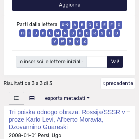
Parti dalla lettera:
0-9
A
B
C
D
E
F
G
H
I
J
K
L
M
N
O
P
Q
R
S
T
U
V
W
X
Y
Z
o inserisci le lettere iniziali:
Risultati da 3 a 3 di 3
< precedente
esporta metadati
Tri poiska odnogo obraza: Rossija/SSSR v
proze Karlo Levi, Al’berto Moravia,
Dzovannino Guareski
2008-01-01 Persi, Ugo