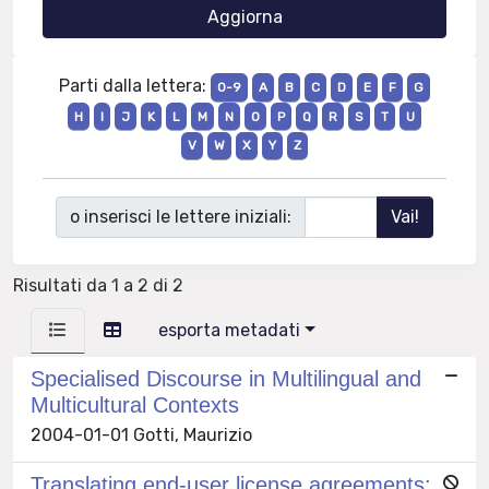
Parti dalla lettera:
0-9
A
B
C
D
E
F
G
H
I
J
K
L
M
N
O
P
Q
R
S
T
U
V
W
X
Y
Z
o inserisci le lettere iniziali:
Risultati da 1 a 2 di 2
esporta metadati
Specialised Discourse in Multilingual and
Multicultural Contexts
2004-01-01 Gotti, Maurizio
Translating end-user license agreements: