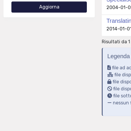
2004-01-01
Translati
2014-01-01
Risultati da 1
Legenda 
file ad a
file dis
file disp
file disp
file sot
nessun f