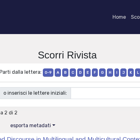
Home
Scor
Scorri Rivista
Parti dalla lettera:
0-9
A
B
C
D
E
F
G
H
I
J
K
L
o inserisci le lettere iniziali:
 a 2 di 2
esporta metadati
ed Discourse in Multilingual and Multicultural Conte