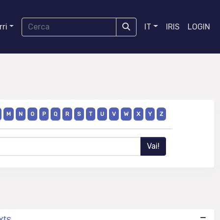
ri
IT
IRIS
LOGIN
M
N
O
P
Q
R
S
T
U
V
W
X
Y
Z
xts