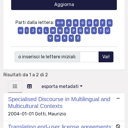
Parti dalla lettera:
0-9
A
B
C
D
E
F
G
H
I
J
K
L
M
N
O
P
Q
R
S
T
U
V
W
X
Y
Z
o inserisci le lettere iniziali:
Risultati da 1 a 2 di 2
esporta metadati
Specialised Discourse in Multilingual and
Multicultural Contexts
2004-01-01 Gotti, Maurizio
Translating end-user license agreements: