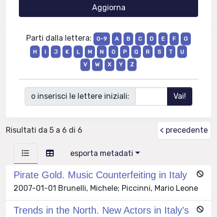
Parti dalla lettera:
0-9
A
B
C
D
E
F
G
H
I
J
K
L
M
N
O
P
Q
R
S
T
U
V
W
X
Y
Z
o inserisci le lettere iniziali:
Risultati da 5 a 6 di 6
< precedente
esporta metadati
Pirate Gold. Music Counterfeiting in Italy
2007-01-01 Brunelli, Michele; Piccinni, Mario Leone
Trends in the North. New Actors in Italy’s