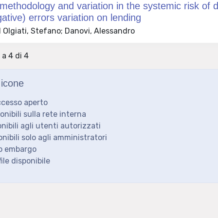
thodology and variation in the systemic risk of def
gative) errors variation on lending
 Olgiati, Stefano; Danovi, Alessandro
 a 4 di 4
icone
ccesso aperto
ponibili sulla rete interna
onibili agli utenti autorizzati
onibili solo agli amministratori
to embargo
ile disponibile