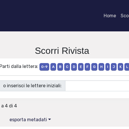
Home
Scor
Scorri Rivista
Parti dalla lettera:
0-9
A
B
C
D
E
F
G
H
I
J
K
L
o inserisci le lettere iniziali:
 a 4 di 4
esporta metadati