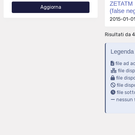
ZETATM me
(false ne
2015-01-01
Risultati da 4
Legenda 
file ad a
file dis
file disp
file disp
file sot
nessun f