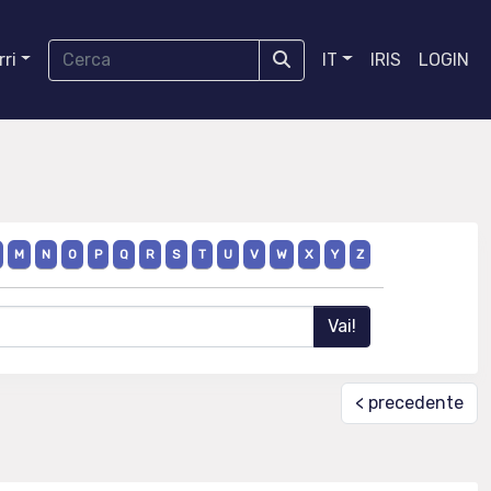
ri
IT
IRIS
LOGIN
M
N
O
P
Q
R
S
T
U
V
W
X
Y
Z
< precedente