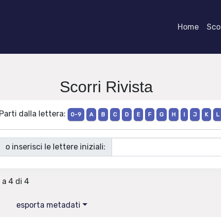
Home
Scor
Scorri Rivista
Parti dalla lettera:
0-9
A
B
C
D
E
F
G
H
I
J
K
L
o inserisci le lettere iniziali:
 a 4 di 4
esporta metadati