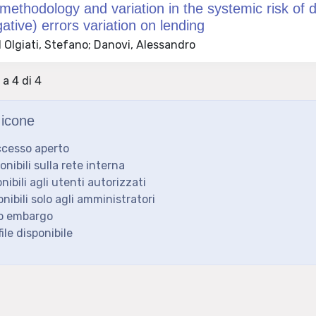
thodology and variation in the systemic risk of def
gative) errors variation on lending
 Olgiati, Stefano; Danovi, Alessandro
 a 4 di 4
icone
ccesso aperto
ponibili sulla rete interna
onibili agli utenti autorizzati
onibili solo agli amministratori
to embargo
ile disponibile