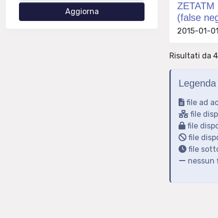
ZETATM me
(false ne
2015-01-01
Risultati da 4
Legenda 
file ad a
file dis
file disp
file disp
file sot
nessun f