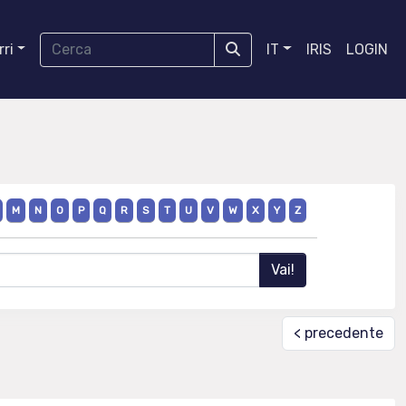
ri
IT
IRIS
LOGIN
M
N
O
P
Q
R
S
T
U
V
W
X
Y
Z
< precedente