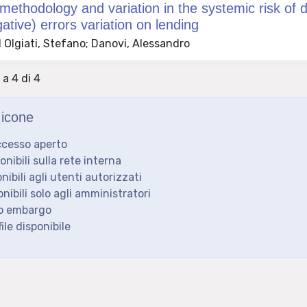
thodology and variation in the systemic risk of def
gative) errors variation on lending
 Olgiati, Stefano; Danovi, Alessandro
 a 4 di 4
icone
ccesso aperto
ponibili sulla rete interna
onibili agli utenti autorizzati
onibili solo agli amministratori
to embargo
ile disponibile