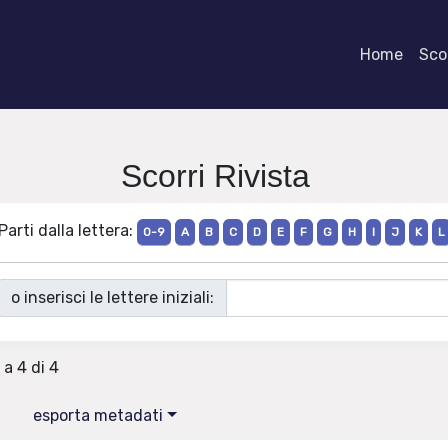
Home
Scor
Scorri Rivista
Parti dalla lettera:
0-9
A
B
C
D
E
F
G
H
I
J
K
L
o inserisci le lettere iniziali:
 a 4 di 4
esporta metadati