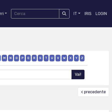
ri
IT
IRIS
LOGIN
M
N
O
P
Q
R
S
T
U
V
W
X
Y
Z
< precedente