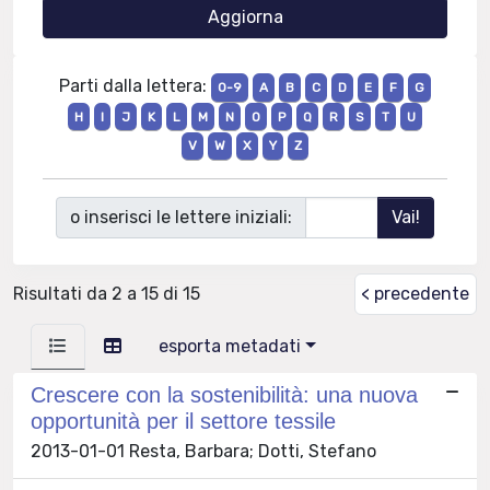
Parti dalla lettera:
0-9
A
B
C
D
E
F
G
H
I
J
K
L
M
N
O
P
Q
R
S
T
U
V
W
X
Y
Z
o inserisci le lettere iniziali:
Risultati da 2 a 15 di 15
< precedente
esporta metadati
Crescere con la sostenibilità: una nuova
opportunità per il settore tessile
2013-01-01 Resta, Barbara; Dotti, Stefano