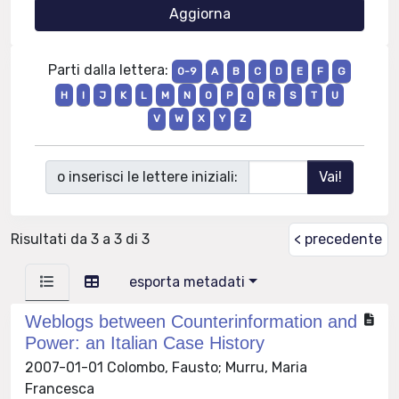
Parti dalla lettera:
0-9
A
B
C
D
E
F
G
H
I
J
K
L
M
N
O
P
Q
R
S
T
U
V
W
X
Y
Z
o inserisci le lettere iniziali:
Risultati da 3 a 3 di 3
< precedente
esporta metadati
Weblogs between Counterinformation and
Power: an Italian Case History
2007-01-01 Colombo, Fausto; Murru, Maria
Francesca