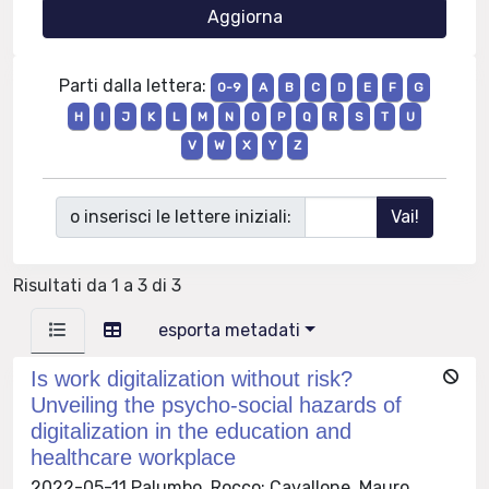
Parti dalla lettera:
0-9
A
B
C
D
E
F
G
H
I
J
K
L
M
N
O
P
Q
R
S
T
U
V
W
X
Y
Z
o inserisci le lettere iniziali:
Risultati da 1 a 3 di 3
esporta metadati
Is work digitalization without risk?
Unveiling the psycho-social hazards of
digitalization in the education and
healthcare workplace
2022-05-11 Palumbo, Rocco; Cavallone, Mauro