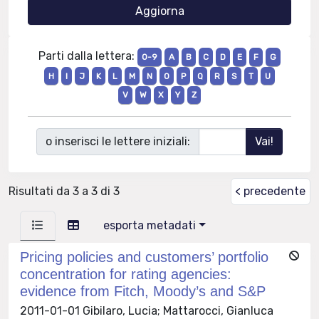
Parti dalla lettera:
0-9
A
B
C
D
E
F
G
H
I
J
K
L
M
N
O
P
Q
R
S
T
U
V
W
X
Y
Z
o inserisci le lettere iniziali:
Risultati da 3 a 3 di 3
< precedente
esporta metadati
Pricing policies and customers’ portfolio
concentration for rating agencies:
evidence from Fitch, Moody’s and S&P
2011-01-01 Gibilaro, Lucia; Mattarocci, Gianluca