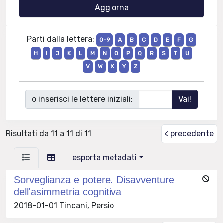
Parti dalla lettera:
0-9
A
B
C
D
E
F
G
H
I
J
K
L
M
N
O
P
Q
R
S
T
U
V
W
X
Y
Z
o inserisci le lettere iniziali:
Risultati da 11 a 11 di 11
< precedente
esporta metadati
Sorveglianza e potere. Disavventure
dell'asimmetria cognitiva
2018-01-01 Tincani, Persio