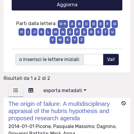
Parti dalla lettera:
0-9
A
B
C
D
E
F
G
H
I
J
K
L
M
N
O
P
Q
R
S
T
U
V
W
X
Y
Z
o inserisci le lettere iniziali:
Risultati da 1 a 2 di 2
esporta metadati
The origin of failure: A multidisciplinary
appraisal of the hubris hypothesis and
proposed research agenda
2014-01-01 Picone, Pasquale Massimo; Dagnino,
Giovanni Battista; Minà, Anna