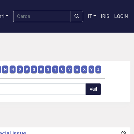
ri
IT
IRIS
LOGIN
M
N
O
P
Q
R
S
T
U
V
W
X
Y
Z
cial issue