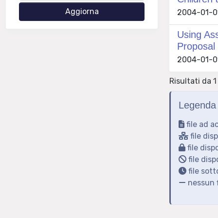
2004-01-01
Using Ass
Proposal
2004-01-01
Risultati da 1
Legenda 
file ad a
file dis
file disp
file disp
file sot
nessun f