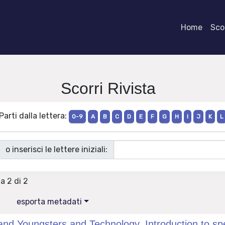
Home
Scor
Scorri Rivista
Parti dalla lettera:
0-9
A
B
C
D
E
F
G
H
I
J
K
L
o inserisci le lettere iniziali:
 a 2 di 2
esporta metadati
and Youngsters and Technology. Introduction to spe