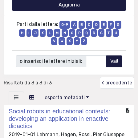
Parti dalla lettera:
0-9
A
B
C
D
E
F
G
H
I
J
K
L
M
N
O
P
Q
R
S
T
U
V
W
X
Y
Z
o inserisci le lettere iniziali:
Risultati da 3 a 3 di 3
< precedente
esporta metadati
Social robots in educational contexts:
developing an application in enactive
didactics
2019-01-01 Lehmann, Hagen; Rossi, Pier Giuseppe