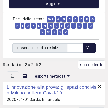
Parti dalla lettera:
0-9
A
B
C
D
E
F
G
H
I
J
K
L
M
N
O
P
Q
R
S
T
U
V
W
X
Y
Z
o inserisci le lettere iniziali:
Risultati da 2 a 2 di 2
< precedente
esporta metadati
L'innovazione alla prova: gli spazi condivisi
a Milano nell'era Covid-19
2020-01-01 Garda, Emanuele