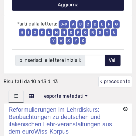
Parti dalla lettera:
0-9
A
B
C
D
E
F
G
H
I
J
K
L
M
N
O
P
Q
R
S
T
U
V
W
X
Y
Z
o inserisci le lettere iniziali:
Risultati da 10 a 13 di 13
< precedente
esporta metadati
Reformulierungen im Lehrdiskurs:
Beobachtungen zu deutschen und
italienischen Lehr-veranstaltungen aus
dem euroWiss-Korpus