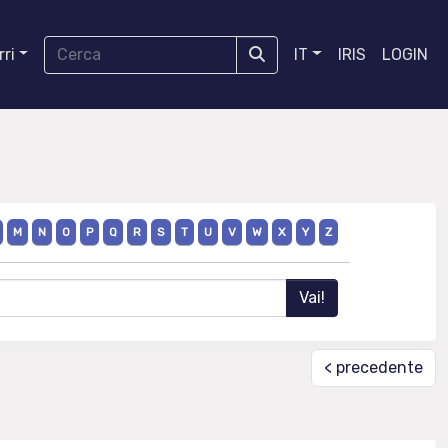
ri
IT
IRIS
LOGIN
M
N
O
P
Q
R
S
T
U
V
W
X
Y
Z
< precedente