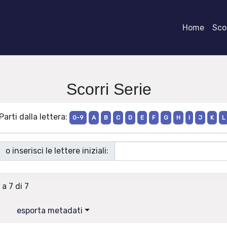
Home
Scor
Scorri Serie
Parti dalla lettera:
0-9
A
B
C
D
E
F
G
H
I
J
K
L
o inserisci le lettere iniziali:
 a 7 di 7
esporta metadati