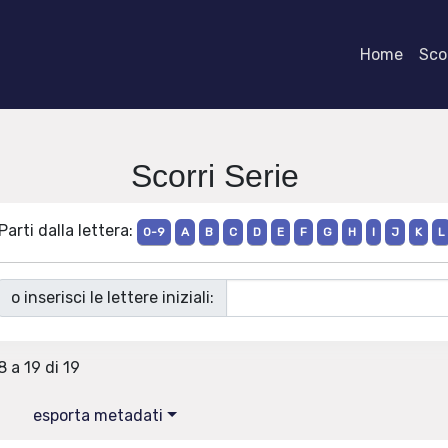
Home
Scor
Scorri Serie
Parti dalla lettera:
0-9
A
B
C
D
E
F
G
H
I
J
K
L
o inserisci le lettere iniziali:
8 a 19 di 19
esporta metadati