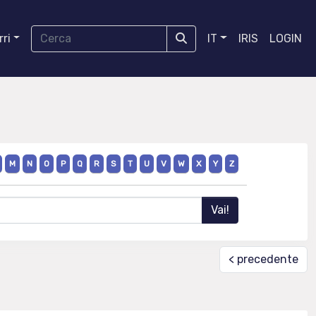
ri
IT
IRIS
LOGIN
M
N
O
P
Q
R
S
T
U
V
W
X
Y
Z
< precedente