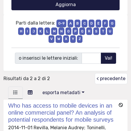
Parti dalla lettera:
0-9
A
B
C
D
E
F
G
H
I
J
K
L
M
N
O
P
Q
R
S
T
U
V
W
X
Y
Z
o inserisci le lettere iniziali:
Risultati da 2 a 2 di 2
< precedente
esporta metadati
Who has access to mobile devices in an
online commercial panel? An analysis of
potential respondents for mobile surveys
2014-11-01 Revilla, Melanie Audrey; Toninelli,