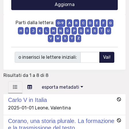
Parti dalla lettera:
0-9
A
B
C
D
E
F
G
H
I
J
K
L
M
N
O
P
Q
R
S
T
U
V
W
X
Y
Z
o inserisci le lettere iniziali:
Risultati da 1 a 8 di 8
esporta metadati
Carlo V in Italia
2025-01-01 Leone, Valentina
Corano, una storia plurale. La formazione
e la trasmissione del testo