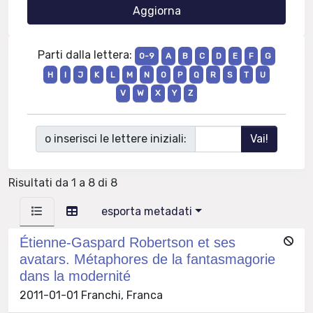
Parti dalla lettera:
0-9
A
B
C
D
E
F
G
H
I
J
K
L
M
N
O
P
Q
R
S
T
U
V
W
X
Y
Z
o inserisci le lettere iniziali:
Risultati da 1 a 8 di 8
esporta metadati
Étienne-Gaspard Robertson et ses
avatars. Métaphores de la fantasmagorie
dans la modernité
2011-01-01 Franchi, Franca