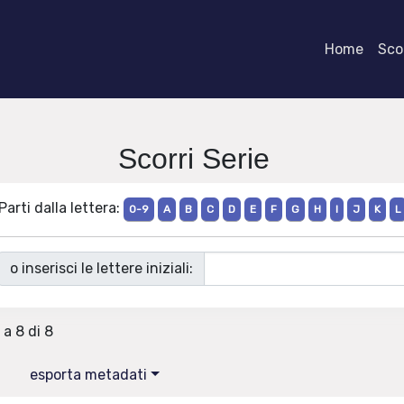
Home
Scor
Scorri Serie
Parti dalla lettera:
0-9
A
B
C
D
E
F
G
H
I
J
K
L
o inserisci le lettere iniziali:
 a 8 di 8
esporta metadati