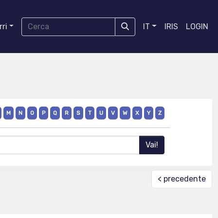
ri
IT
IRIS
LOGIN
M
N
O
P
Q
R
S
T
U
V
W
X
Y
Z
< precedente