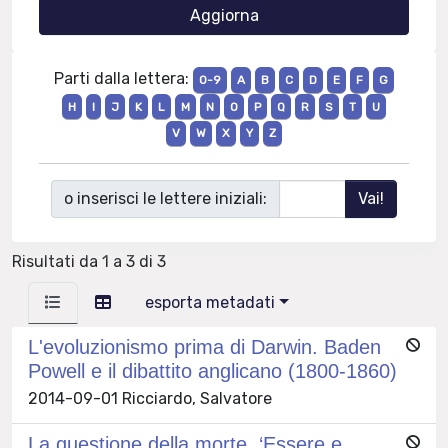
Parti dalla lettera:
0-9
A
B
C
D
E
F
G
H
I
J
K
L
M
N
O
P
Q
R
S
T
U
V
W
X
Y
Z
o inserisci le lettere iniziali:
Risultati da 1 a 3 di 3
esporta metadati
L'evoluzionismo prima di Darwin. Baden
Powell e il dibattito anglicano (1800-1860)
2014-09-01 Ricciardo, Salvatore
La questione della morte. ‘Essere e