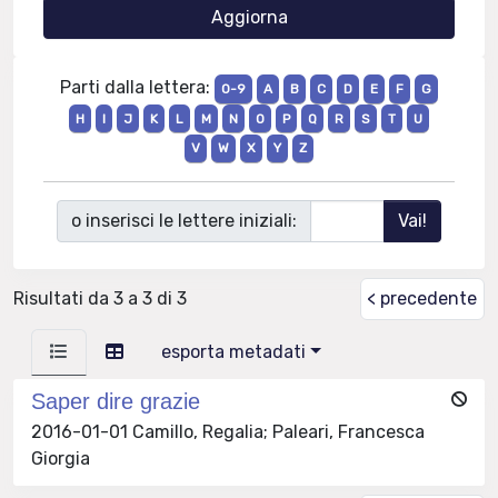
Parti dalla lettera:
0-9
A
B
C
D
E
F
G
H
I
J
K
L
M
N
O
P
Q
R
S
T
U
V
W
X
Y
Z
o inserisci le lettere iniziali:
Risultati da 3 a 3 di 3
< precedente
esporta metadati
Saper dire grazie
2016-01-01 Camillo, Regalia; Paleari, Francesca
Giorgia