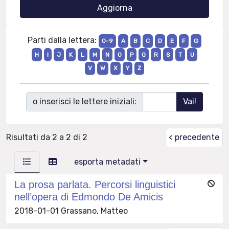
Parti dalla lettera:
0-9
A
B
C
D
E
F
G
H
I
J
K
L
M
N
O
P
Q
R
S
T
U
V
W
X
Y
Z
o inserisci le lettere iniziali:
Risultati da 2 a 2 di 2
< precedente
esporta metadati
La prosa parlata. Percorsi linguistici
nell’opera di Edmondo De Amicis
2018-01-01 Grassano, Matteo