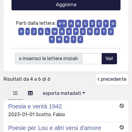
Parti dalla lettera:
0-9
A
B
C
D
E
F
G
H
I
J
K
L
M
N
O
P
Q
R
S
T
U
V
W
X
Y
Z
o inserisci le lettere iniziali:
Risultati da 4 a 6 di 6
< precedente
esporta metadati
Poesia e verità 1942
2023-01-01 Scotto, Fabio
Poesie per Lou e altri versi d'amore