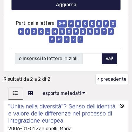
Parti dalla lettera:
0-9
A
B
C
D
E
F
G
H
I
J
K
L
M
N
O
P
Q
R
S
T
U
V
W
X
Y
Z
o inserisci le lettere iniziali:
Risultati da 2 a 2 di 2
< precedente
esporta metadati
"Unita nella diversità"? Senso dell'identità
e valore delle differenze nel processo di
integrazione europea
2006-01-01 Zanichelli, Maria