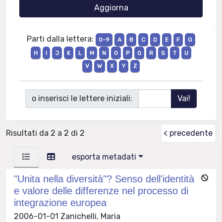
Parti dalla lettera:
0-9
A
B
C
D
E
F
G
H
I
J
K
L
M
N
O
P
Q
R
S
T
U
V
W
X
Y
Z
o inserisci le lettere iniziali:
Risultati da 2 a 2 di 2
< precedente
esporta metadati
"Unita nella diversità"? Senso dell'identità
e valore delle differenze nel processo di
integrazione europea
2006-01-01 Zanichelli, Maria