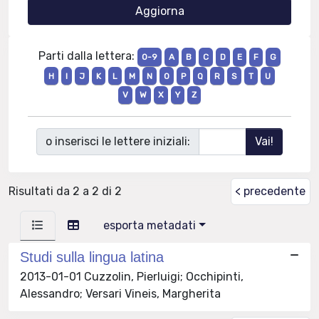
Parti dalla lettera:
0-9
A
B
C
D
E
F
G
H
I
J
K
L
M
N
O
P
Q
R
S
T
U
V
W
X
Y
Z
o inserisci le lettere iniziali:
Risultati da 2 a 2 di 2
< precedente
esporta metadati
Studi sulla lingua latina
2013-01-01 Cuzzolin, Pierluigi; Occhipinti,
Alessandro; Versari Vineis, Margherita