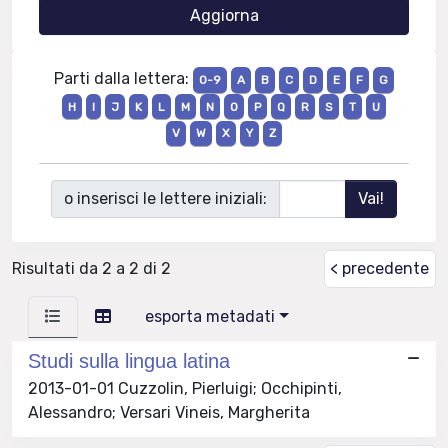
Parti dalla lettera:
0-9
A
B
C
D
E
F
G
H
I
J
K
L
M
N
O
P
Q
R
S
T
U
V
W
X
Y
Z
o inserisci le lettere iniziali:
Risultati da 2 a 2 di 2
< precedente
esporta metadati
Studi sulla lingua latina
2013-01-01 Cuzzolin, Pierluigi; Occhipinti,
Alessandro; Versari Vineis, Margherita