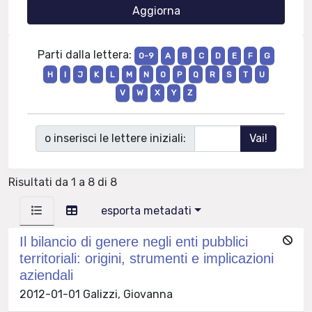
Parti dalla lettera:
0-9
A
B
C
D
E
F
G
H
I
J
K
L
M
N
O
P
Q
R
S
T
U
V
W
X
Y
Z
o inserisci le lettere iniziali:
Risultati da 1 a 8 di 8
esporta metadati
Il bilancio di genere negli enti pubblici
territoriali: origini, strumenti e implicazioni
aziendali
2012-01-01 Galizzi, Giovanna