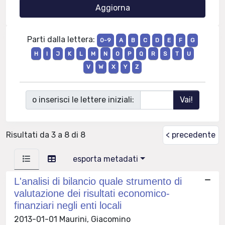
Parti dalla lettera:
0-9
A
B
C
D
E
F
G
H
I
J
K
L
M
N
O
P
Q
R
S
T
U
V
W
X
Y
Z
o inserisci le lettere iniziali:
Risultati da 3 a 8 di 8
< precedente
esporta metadati
L'analisi di bilancio quale strumento di
valutazione dei risultati economico-
finanziari negli enti locali
2013-01-01 Maurini, Giacomino