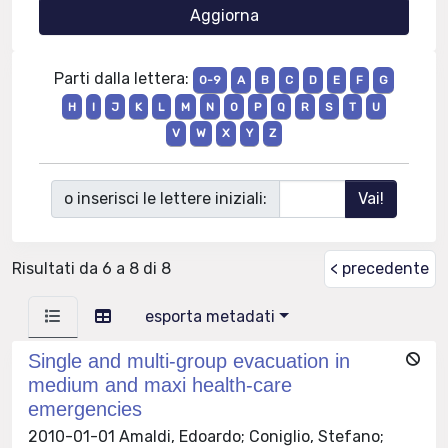
Parti dalla lettera:
0-9
A
B
C
D
E
F
G
H
I
J
K
L
M
N
O
P
Q
R
S
T
U
V
W
X
Y
Z
o inserisci le lettere iniziali:
Risultati da 6 a 8 di 8
< precedente
esporta metadati
Single and multi-group evacuation in
medium and maxi health-care
emergencies
2010-01-01 Amaldi, Edoardo; Coniglio, Stefano;